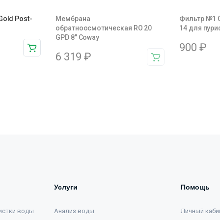
Gold Post-
Мембрана
Фильтр №1 C
обратноосмотическая RO 20
14 для пур
GPD 8″ Coway
900
₽
6 319
₽
Услуги
Помощь
истки воды
Анализ воды
Личный каби