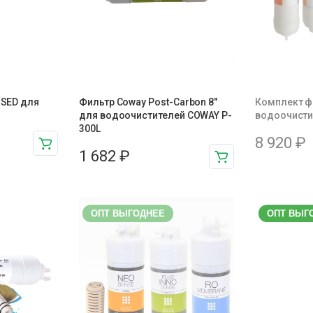
1 SED для
Фильтр Coway Post-Carbon 8″
Комплект ф
для водоочистителей COWAY P-
водоочисти
300L
8 920
₽
1 682
₽
ОПТ ВЫГОДНЕЕ
ОПТ ВЫГ