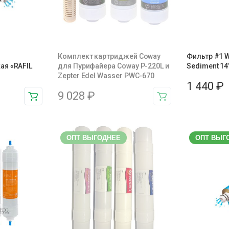
Комплект картриджей Coway
Фильтр #1 W
ая «RAFIL
для Пурифайера Coway P-220L и
Sediment 14
Zepter Edel Wasser PWC-670
1 440
₽
9 028
₽
ОПТ ВЫГОДНЕЕ
ОПТ ВЫГ