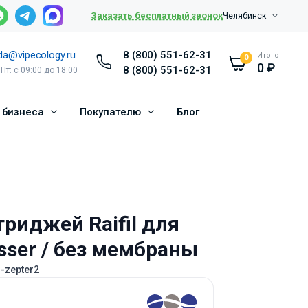
Заказать бесплатный звонок
Челябинск
da@vipecology.ru
8 (800) 551-62-31
Итого
0
0
₽
8 (800) 551-62-31
 Пт: с 09:00 до 18:00
 бизнеса
Покупателю
Блог
риджей Raifil для
asser / без мембраны
il-zepter2