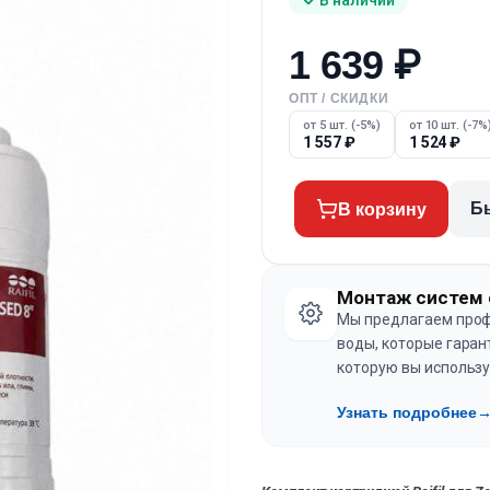
1 639
₽
ОПТ / СКИДКИ
от 5 шт. (-5%)
от 10 шт. (-7%
1 557
₽
1 524
₽
Б
В корзину
Монтаж систем 
Мы предлагаем проф
воды, которые гаран
которую вы использу
Узнать подробнее