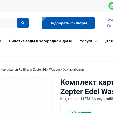
vo
Подобрать фильтры
Пн -
и
Очистка воды в загородном доме
Услуги
Для
картриджей Raifil для Zepter Edel Wasser / без мембраны
Комплект карт
Zepter Edel W
Код товара:
11273
Артикул:
raif
В наличии