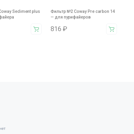
oway Sediment plus
Фильтр №2 Coway Pre carbon 14
ифайера
— для пурифайеров
816
₽
нет