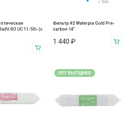
отическая
Фильтр #2 Waterpia Gold Pre-
ifil RO UC 11-50» (с
carbon 14”
1 440
₽
ОПТ ВЫГОДНЕЕ