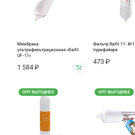
Мембрана
Фильтр Raifil 11- №
ультрафильтрационная «Raifil
пурифайера
UF-11»
473
₽
1 584
₽
ОПТ ВЫГОДНЕЕ
ОПТ ВЫГОДНЕЕ