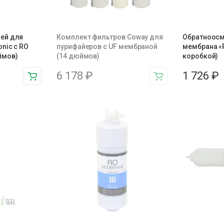
ей для
Комплект фильтров Coway для
Обратноосм
nic с RO
пурифайеров с UF мембраной
мембрана «Ra
ймов)
(14 дюймов)
коробкой)
6 178
₽
1 726
₽