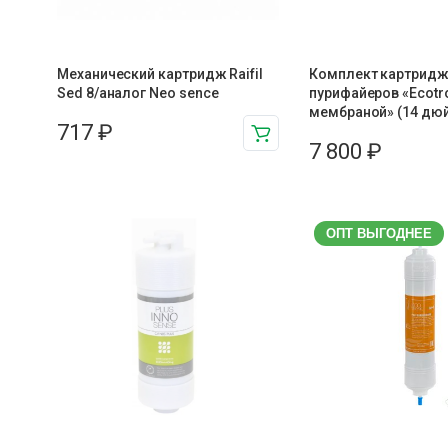
Механический картридж Raifil
Комплект картридж
Sed 8/аналог Neo sence
пурифайеров «Ecotro
мембраной» (14 дю
717
₽
7 800
₽
ОПТ ВЫГОДНЕЕ