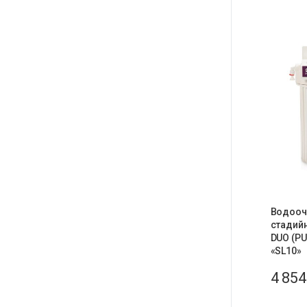
Водооч
стадийн
DUO (P
«SL10»
4 85