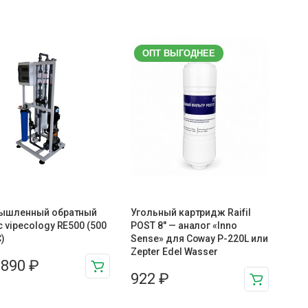
ОПТ ВЫГОДНЕЕ
ышленный обратный
Угольный картридж Raifil
 vipecology RE500 (500
POST 8″ — аналог «Inno
)
Sense» для Coway P-220L или
Zepter Edel Wasser
 890
₽
922
₽