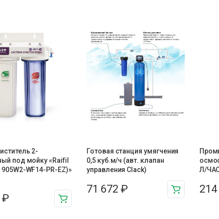
иститель 2-
Готовая станция умягчения
Пром
ый под мойку «Raifil
0,5 куб.м/ч (авт. клапан
осмос
U 905W2-WF14-PR-EZ)»
управления Clack)
Л/ЧАС
71 672
₽
214
4
₽