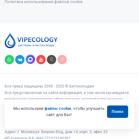
Политика использования файлов cookie
Все права защищены 2008 - 2025 © Випэколоджи
Вся представленная на сайте информация, в том числе касающаяся
технических характеристик оборудования, условий и технических
возможностей подключения, наличия на складе, стоимости товаров и
Мы используем
файлы cookie
, чтобы улучшить
Понял
услуг, носит информационный характер и ни при каких условиях не
сайт для Вас!
является публичной офертой, определяемой положениями статьи 437
Гражданского кодекса РФ.
Адрес: г. Москва ул. Вешних Вод, дом 14, корп. 3, офис 25
ИП Коренков А.В. ИНН 771673243387