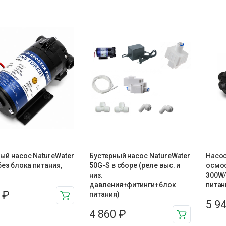
ый насос NatureWater
Бустерный насос NatureWater
Насос
без блока питания,
50G-S в сборе (реле выс. и
осмос
низ.
300W/
давления+фитинги+блок
питан
6
₽
питания)
5 9
4 860
₽