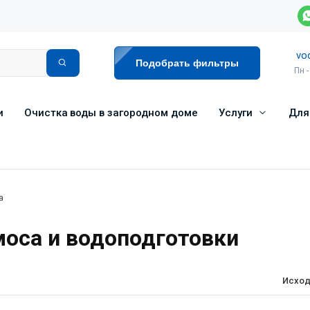
vo
Подобрать фильтры
Пн -
и
Очистка воды в загородном доме
Услуги
Для
а
моса и водоподготовки
Исход