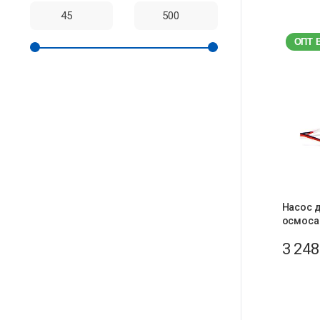
ОПТ 
Насос д
осмоса
3 24