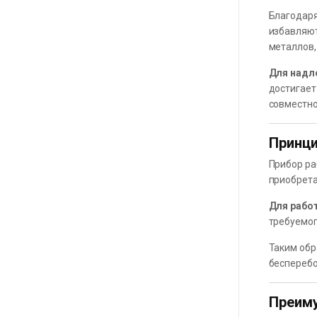
Благодаря
избавляют
металлов,
Для надл
достигает
совместно
Принци
Прибор ра
приобрета
Для рабо
требуемог
Таким обр
бесперебо
Преим