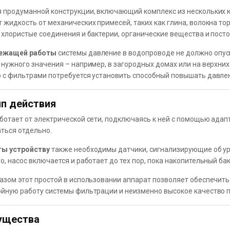
 продуманной конструкции, включающий комплекс из нескольких 
 жидкость от механических примесей, таких как глина, волокна т
 хлористые соединения и бактерии, органические вещества и посто
ежащей работы
системы давление в водопроводе не должно опуск
 нужного значения – например, в загородных домах или на верхних
 с фильтрами потребуется установить способный повышать давлен
п действия
ботает от электрической сети, подключаясь к ней с помощью адап
ться отдельно.
ты устройству
также необходимы датчики, сигнализирующие об уро
о, насос включается и работает до тех пор, пока накопительный б
азом этот простой в использовании аппарат позволяет обеспечит
йную работу системы фильтрации и неизменно высокое качество п
ущества