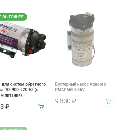
Т ВЫГОДНЕЕ
 для систем обратного
Бустерный насос Aquapro
а RO-900-220-EZ (с
PMAP6690, 36V
м питания)
9 830
₽
43
₽