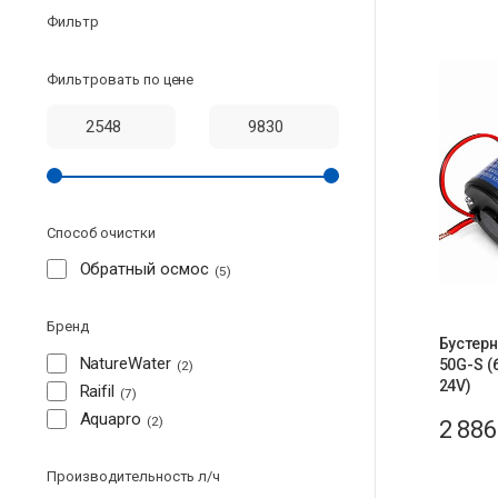
Фильтр
Фильтровать по цене
Способ очистки
Обратный осмос
5
Бренд
Бустерн
NatureWater
50G-S (
2
24V)
Raifil
7
Aquapro
2
2 88
Производительность л/ч