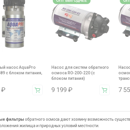
ОПТ ВЫГОДНЕЕ
ОП
ный насос AquaPro
Насос для систем обратного
Насос
9 с блоком питания,
осмоса RO-200-220 (с
осмос
блоком питания)
тран
1
₽
9 199
₽
7 5
ые фильтры
обратного осмоса дают хозяину возможность существ
оложения жилища и природных условий местности.