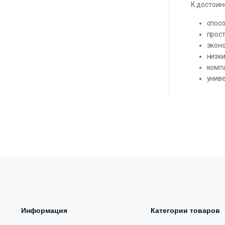
К достоин
спос
прост
экон
низки
комп
унив
Информация
Категории товаров