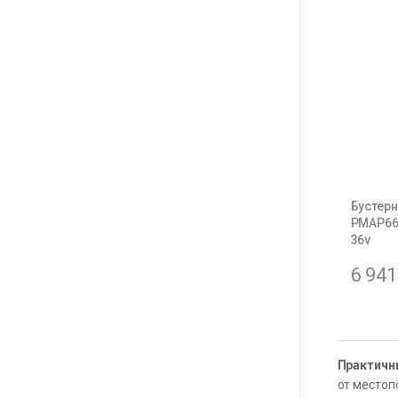
Бустер
PMAP668
36v
6 94
Практичн
от местоп