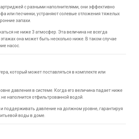
картриджей с разными наполнителями, они эффективно
орфа или песчинки, устраняют солевые отложения тяжелых
ронние запахи.
аться не ниже 3 атмосфер. Эта величина не всегда
 этажах она может быть несколько ниже. В таком случае
ие насос.
тера, который может поставляться в комплекте или
вне давления в системе. Когда его величина падает ниже
ак не наполнится отфильтрованной водой.
ь и поддерживать давление на должном уровне, гарантируя
итьевой воды в доме.