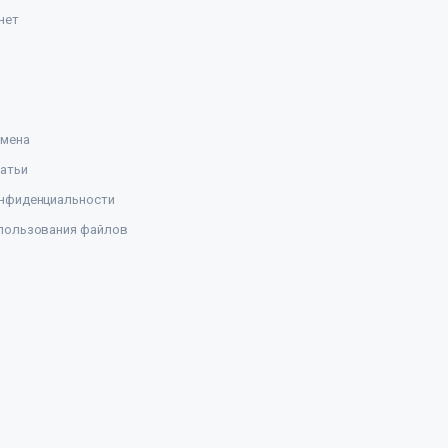
нет
амена
атьи
нфиденциальности
пользования файлов