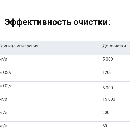
Эффективность очистки:
Единица измерения
До очистки
мг/л
5 000
мгO2/л
1200
мгO2/л
5 000
мг/л
15 000
мг/л
200
мг/л
50