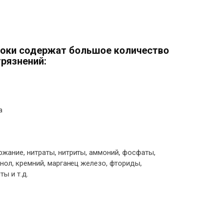
оки содержат большое количество
рязнений:
а
жание, нитраты, нитриты, аммоний, фосфаты,
нол, кремний, марганец железо, фториды,
ты и т.д.