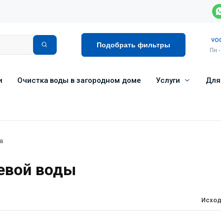
vo
Подобрать фильтры
Пн -
и
Очистка воды в загородном доме
Услуги
Для
ов
евой воды
Исход