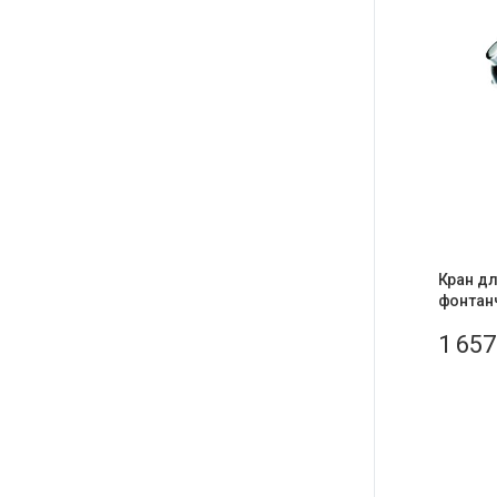
Кран дл
фонтанч
1 65