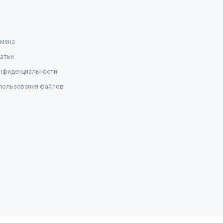
амена
атьи
нфиденциальности
пользования файлов