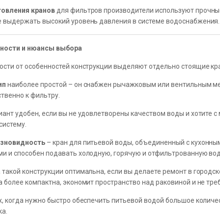
товления кранов
для фильтров производители используют прочны
 выдержать высокий уровень давления в системе водоснабжения.
ности и нюансы выбора
ости от особенностей конструкции выделяют отдельно стоящие к
ип
наиболее простой – он снабжен рычажковым или вентильным м
твенно к фильтру.
иант удобен, если вы не удовлетворены качеством воды и хотите
систему.
азновидность
– кран для питьевой воды, объединенный с кухонны
и и способен подавать холодную, горячую и отфильтрованную вод
 такой конструкции оптимальна, если вы делаете ремонт в городс
а более компактна, экономит пространство над раковиной и не тре
х, когда нужно быстро обеспечить питьевой водой большое количе
а.