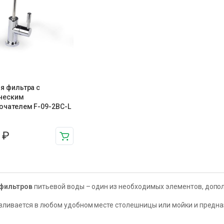
я фильтра с
ческим
ючателем F-09-2BC-L
1
₽
 фильтров
питьевой воды – один из необходимых элементов, доп
вливается в любом удобном месте столешницы или мойки и предн