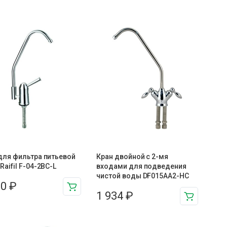
для фильтра питьевой
Кран двойной с 2-мя
Raifil F-04-2BC-L
входами для подведения
чистой воды DF015AA2-HC
10
₽
1 934
₽