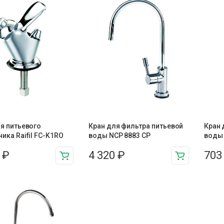
я питьевого
Кран для фильтра питьевой
Кран 
ика Raifil FC-K1RO
воды NCP 8883 CP
воды 
7
₽
4 320
₽
70