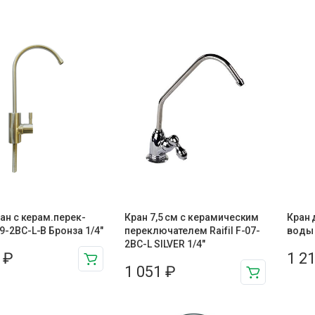
Кран с керам.перек-
Кран 7,5 см с керамическим
Кран 
9-2BC-L-B Бронза 1/4″
переключателем Raifil F-07-
воды 
2BC-L SILVER 1/4″
8
₽
1 2
1 051
₽