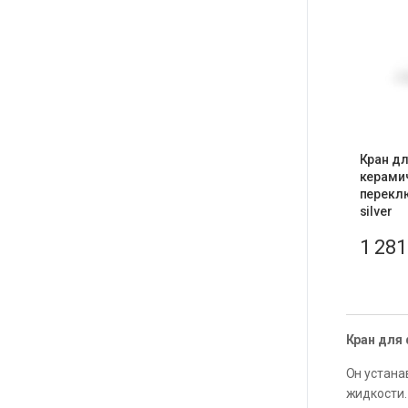
Кран дл
керами
перекл
silver
1 28
Кран для
Он устана
жидкости.