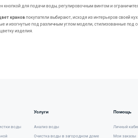
н кнопкой для подачи воды, регулировочным винтом и ограничител
цвет кранов
покупатели выбирают, исходя из интерьеров своей ку
ые и изогнутые под различным углом модели, стилизованные под с
цветку изделия.
Услуги
Помощь
истки воды
Анализ воды
Личный каби
ьной
Очистка воды в загородном доме
Мои заказы