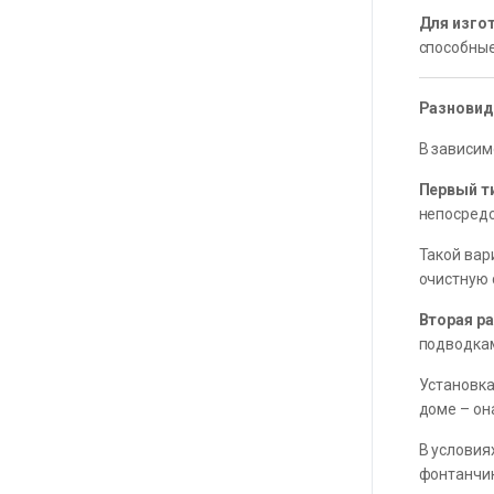
Для изго
способные
Разновид
В зависим
Первый т
непосредс
Такой вар
очистную 
Вторая р
подводкам
Установка
доме – он
В условия
фонтанчик