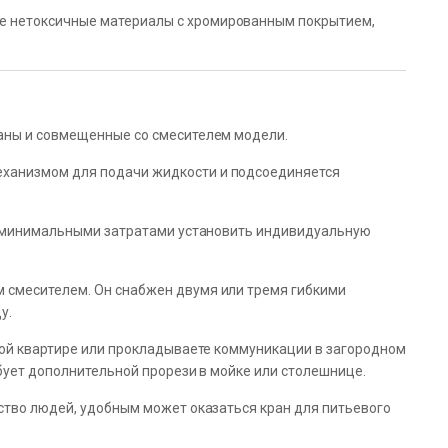
е нетоксичные материалы с хромированным покрытием,
раны и совмещенные со смесителем модели.
еханизмом для подачи жидкости и подсоединяется
 с минимальными затратами установить индивидуальную
м смесителем. Он снабжен двумя или тремя гибкими
у.
кой квартире или прокладываете коммуникации в загородном
бует дополнительной прорези в мойке или столешнице.
ство людей, удобным может оказаться кран для питьевого