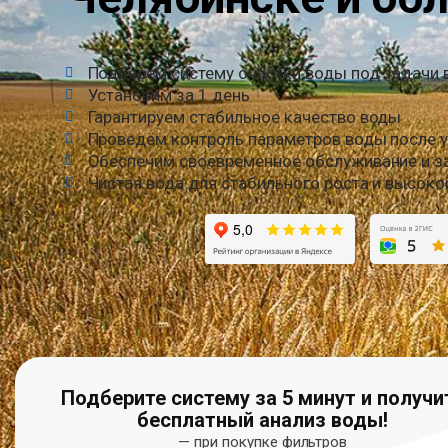
Подберём систему очистки воды под задачи 
Установим за 1 день
Гарантируем стабильное качество воды
Проведём контроль параметров воды после 
Обеспечим своевременное обслуживание и з
Чистая вода для стабильного роста и высок
Подберите систему за 5 минут и получи
бесплатный анализ воды!
— при покупке фильтров