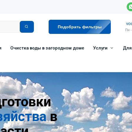
vo
Подобрать фильтры
Пн -
и
Очистка воды в загородном доме
Услуги
Для
готовки
зяйства
в
ласти