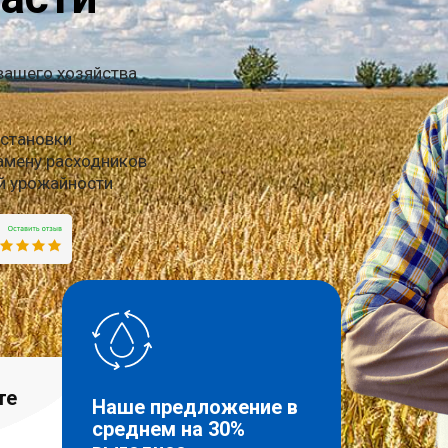
вашего хозяйства
установки
амену расходников
ой урожайности
те
Наше предложение в
среднем на 30%