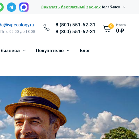
Заказать бесплатный звонок
Челябинск
da@vipecology.ru
8 (800) 551-62-31
Итого
0
0
₽
8 (800) 551-62-31
 Пт: с 09:00 до 18:00
 бизнеса
Покупателю
Блог