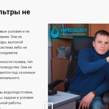
льтры не
вые условия и не
ания. Они не
оды, высокой
 система либо не
асходников.
нности полива, тип
тноводства. Они не
руются под сезонные
сионального
мы водоподготовки,
, задачи и условия
льной работы
.