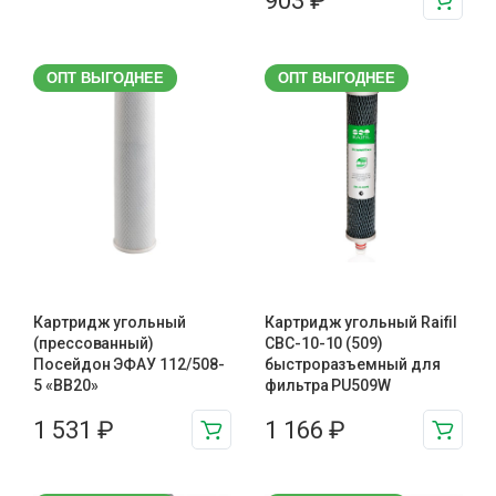
903
₽
ОПТ ВЫГОДНЕЕ
ОПТ ВЫГОДНЕЕ
Картридж угольный
Картридж угольный Raifil
(прессованный)
CBC-10-10 (509)
Посейдон ЭФАУ 112/508-
быстроразъемный для
5 «BB20»
фильтра PU509W
1 531
₽
1 166
₽