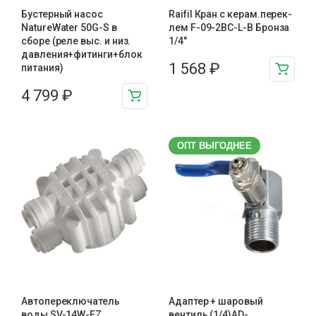
Бустерный насос
Raifil Кран с керам.перек-
NatureWater 50G-S в
лем F-09-2BC-L-B Бронза
сборе (реле выс. и низ.
1/4″
давления+фитинги+блок
1 568
₽
питания)
4 799
₽
ОПТ ВЫГОДНЕЕ
Автопереключатель
Адаптер + шаровый
воды SV-14W-EZ
вентиль (1/4)AD-