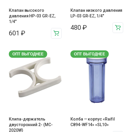
Клапан высокого
Клапан низкого давления
давления HP-03 GR-EZ,
LP-03 GR-EZ, 1/4"
1/4"
480
₽
601
₽
ОПТ ВЫГОДНЕЕ
ОПТ ВЫГОДНЕЕ
Клипа-держатель
Колба — корпус «Raifil
двусторонний 2- (MC-
C894-WF14» «SL10»
2020W)