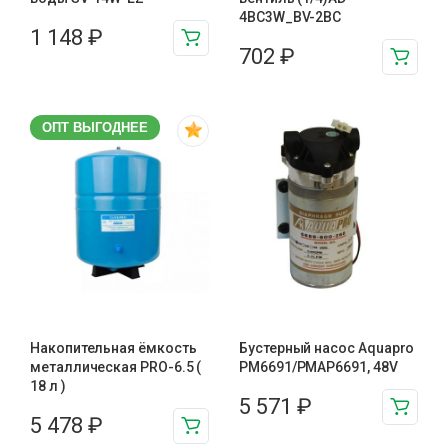
4BC3W_BV-2BC
1 148
₽
702
₽
ОПТ ВЫГОДНЕЕ
Накопительная ёмкость
Бустерный насос Aquapro
металлическая PRO-6.5 (
PM6691/PMAP6691, 48V
18 л )
5 571
₽
5 478
₽