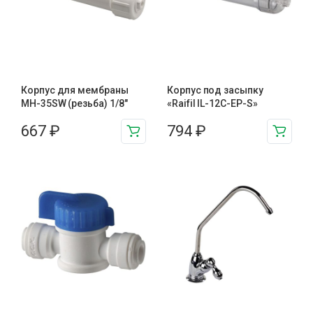
Корпус для мембраны
Корпус под засыпку
MH-35SW (резьба) 1/8"
«Raifil IL-12C-EP-S»
667
₽
794
₽