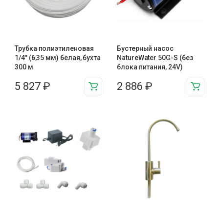
Трубка полиэтиленовая
Бустерный насос
1/4″ (6,35 мм) белая, бухта
NatureWater 50G-S (без
300 м
блока питания, 24V)
5 827
₽
2 886
₽