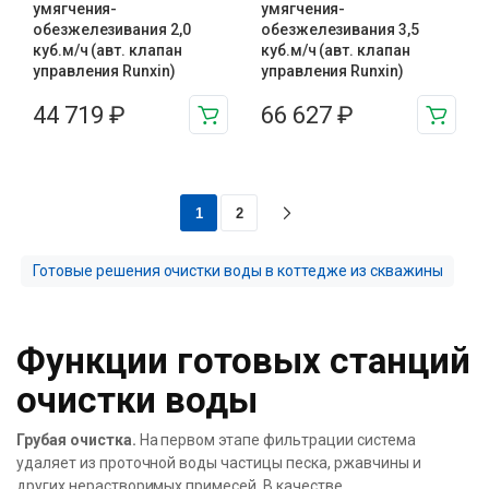
умягчения-
умягчения-
обезжелезивания 2,0
обезжелезивания 3,5
куб.м/ч (авт. клапан
куб.м/ч (авт. клапан
управления Runxin)
управления Runxin)
44 719
₽
66 627
₽
1
2
Готовые решения очистки воды в коттедже из скважины
Функции готовых станций
очистки воды
Грубая очистка.
На первом этапе фильтрации система
удаляет из проточной воды частицы песка, ржавчины и
других нерастворимых примесей. В качестве