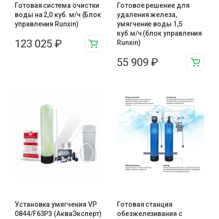
Готовая система очистки
Готовое решение для
воды на 2,0 куб. м/ч (Блок
удаления железа,
управления Runxin)
умягчение воды 1,5
куб.м/ч (блок управления
123 025
₽
Runxin)
55 909
₽
Установка умягчения VP
Готовая станция
0844/F63P3 (АкваЭксперт)
обезжелезивания c