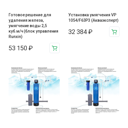
Готовое решение для
Установка умягчения VP
удаления железа,
1054/F63P3 (Акваэксперт)
умягчение воды 2,5
32 384
₽
куб.м/ч (блок управления
Runxin)
53 150
₽