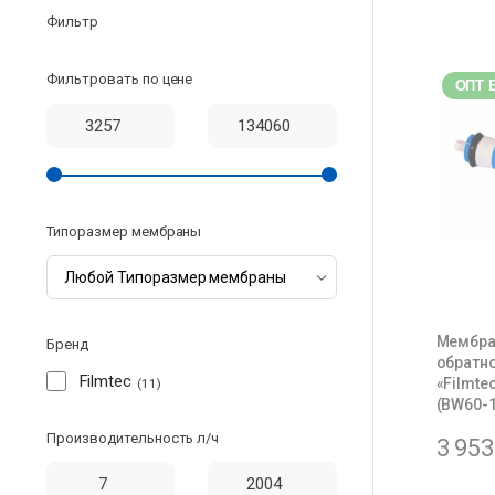
Фильтр
Фильтровать по цене
ОПТ 
Типоразмер мембраны
Мембра
Бренд
обратн
Filmtec
«Filmte
11
(BW60-1
Производительность л/ч
3 95