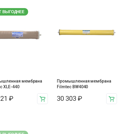
Т ВЫГОДНЕЕ
ышленная мембрана
Промышленная мембрана
ec XLE-440
Filmtec BW4040
821
₽
30 303
₽