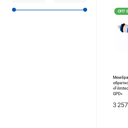
ОПТ 
Мембра
обратн
«Filmte
GPD»
3 25