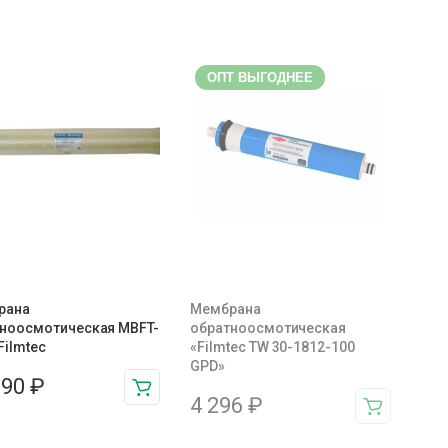
ОПТ ВЫГОДНЕЕ
рана
Мембрана
ноосмотическая MBFT-
обратноосмотическая
Filmtec
«Filmtec TW 30-1812-100
GPD»
990
₽
4 296
₽