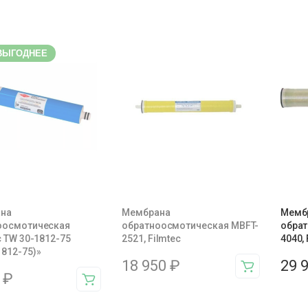
ВЫГОДНЕЕ
на
Мембрана
Мемб
оосмотическая
обратноосмотическая MBFT-
обрат
c TW 30-1812-75
2521, Filmtec
4040, 
812-75)»
18 950
₽
29 
3
₽