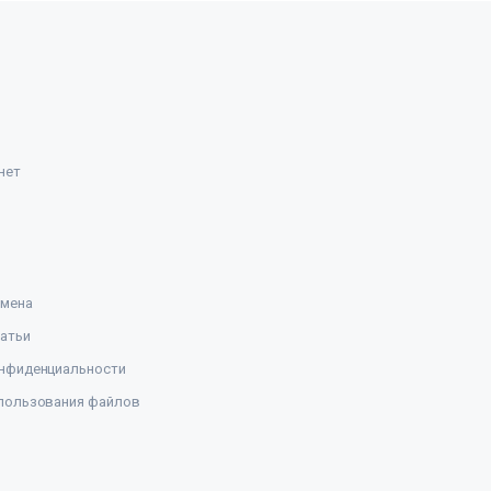
нет
амена
атьи
нфиденциальности
пользования файлов