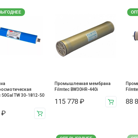
ВЫГОДНЕЕ
ОП
на
Промышленная мембрана
Пром
оосмотическая
Filmtec BW30HR-440i
Filmt
c 50Gal TW 30-1812-50
115 778
₽
88 
7
₽