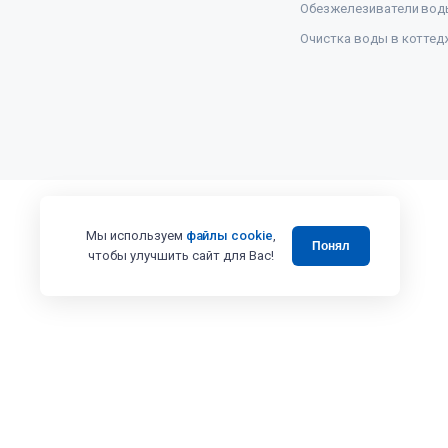
Обезжелезиватели вод
Очистка воды в коттед
Мы используем
файлы cookie
,
Понял
чтобы улучшить сайт для Вас!
Все права защищены 2008 - 2025 © Випэколоджи
Вся представленная на сайте информация, в том числе касающаяся 