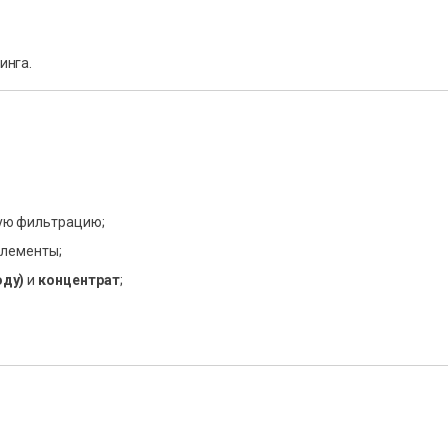
инга.
ую фильтрацию;
элементы;
оду)
и
концентрат
;