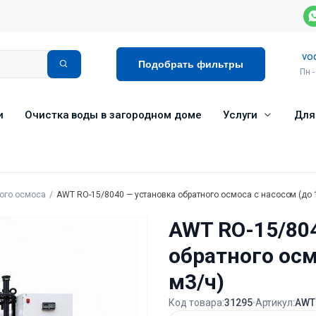
vo
Подобрать фильтры
Пн -
и
Очистка воды в загородном доме
Услуги
Для
ого осмоса
AWT RO-15/8040 — установка обратного осмоса с насосом (до 
AWT RO-15/80
обратного осм
м3/ч)
Код товара:
31295
Артикул:
AWT