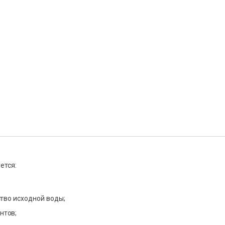
ется:
тво исходной воды;
нтов;