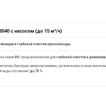
040 с насосом (до 15 м³/ч)
изации и глубокой очистки пресной воды
оса серии
RO
, предназначенная для
глубокой очистки и деминер
еталлы, бактерии, микроорганизмы, органические и неорганическ
ой воды составляет
до 75 %
.