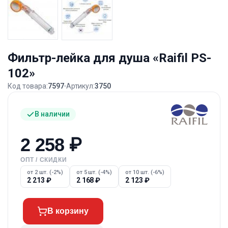
Фильтр-лейка для душа «Raifil PS-
102»
Код товара:
7597
Артикул:
3750
В наличии
2 258
₽
ОПТ / СКИДКИ
от 2 шт. (-2%)
от 5 шт. (-4%)
от 10 шт. (-6%)
2 213
₽
2 168
₽
2 123
₽
В корзину