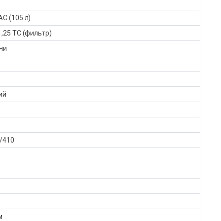
С (105 л)
1,25 TC (фильтр)
ни
ий
/410
м