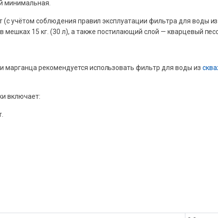
ой минимальная.
ет (с учётом соблюдения правил эксплуатации фильтра для воды и
мешках 15 кг. (30 л), а также постилающий слой — кварцевый песок
и марганца рекомендуется использовать фильтр для воды из
скв
ки включает:
т.