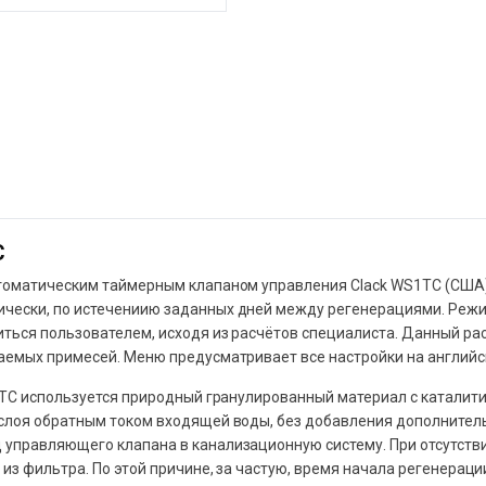
С
оматическим таймерным клапаном управления Clack WS1TC (США)
ески, по истечениию заданных дней между регенерациями. Режи
ься пользователем, исходя из расчётов специалиста. Данный ра
аемых примесей. Меню предусматривает все настройки на английс
ТС используется природный гранулированный материал с каталити
слоя обратным током входящей воды, без добавления дополнитель
управляющего клапана в канализационную систему. При отсутств
з фильтра. По этой причине, за частую, время начала регенерац