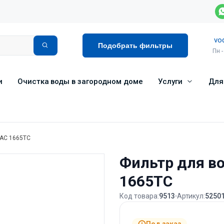
vo
Подобрать фильтры
Пн -
и
Очистка воды в загородном доме
Услуги
Для
 АС 1665ТС
Фильтр для в
1665ТС
Код товара:
9513
Артикул:
5250
Под заказ