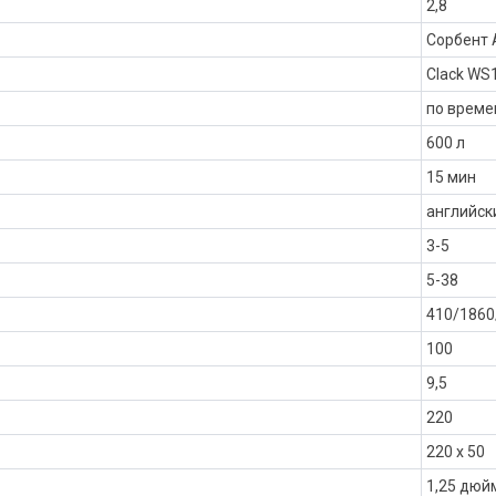
2,8
Сорбент А
Clack WS
по време
600 л
15 мин
английск
3-5
5-38
410/1860
100
9,5
220
220 х 50
1,25 дюй