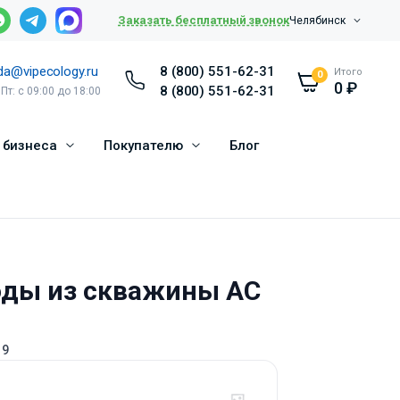
Заказать бесплатный звонок
Челябинск
da@vipecology.ru
8 (800) 551-62-31
Итого
0
0
₽
8 (800) 551-62-31
 Пт: с 09:00 до 18:00
 бизнеса
Покупателю
Блог
оды из скважины АС
19