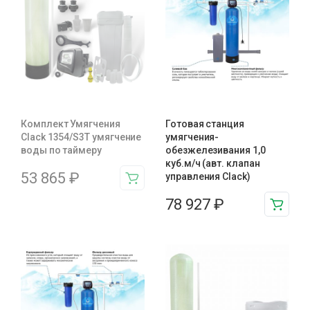
Комплект Умягчения
Готовая станция
Clack 1354/S3T умягчение
умягчения-
воды по таймеру
обезжелезивания 1,0
куб.м/ч (авт. клапан
53 865
₽
управления Clack)
78 927
₽