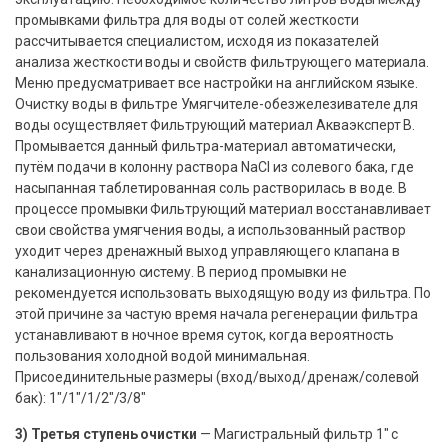
промывками фильтра для воды от солей жесткости
рассчитывается специалистом, исходя из показателей
анализа жесткости воды и свойств фильтрующего материала.
Меню предусматривает все настройки на английском языке.
Очистку воды в фильтре Умягчителе-обезжелезивателе для
воды осуществляет Фильтрующий материал Акваэксперт B.
Промывается данный фильтра-материал автоматически,
путём подачи в колонну раствора NaCl из солевого бака, где
насыпанная таблетированная соль растворилась в воде. В
процессе промывки Фильтрующий материал восстанавливает
свои свойства умягчения воды, а использованный раствор
уходит через дренажный выход управляющего клапана в
канализационную систему. В период промывки не
рекомендуется использовать выходящую воду из фильтра. По
этой причине за частую время начала регенерации фильтра
устанавливают в ночное время суток, когда вероятность
пользования холодной водой минимальная.
Присоединительные размеры (вход/выход/дренаж/солевой
бак): 1″/1″/1/2″/3/8″
3) Третья ступень очистки
— Магистральный фильтр 1″ с