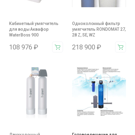
Кабинетный умягчитель
Одноколонный фильтр
для воды Аквафор
умягчитель RONDOMAT 27,
WaterBoss 900
28 Z, SE, WZ
108 976
₽
218 900
₽
Двухколонный
Готовое решение для