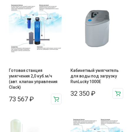
Готовая станция
Кабинетный умягчитель
умягчения 2,0 куб.м/ч
для воды под загрузку
(авт. клапан управления
RunLucky 1000Е
Clack)
32 350
₽
73 567
₽