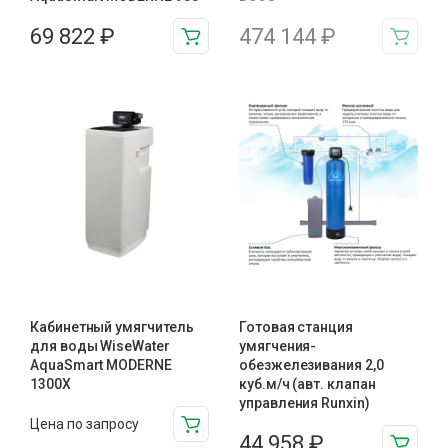
69 822
₽
474 144
₽
Кабинетный умягчитель
Готовая станция
для воды WiseWater
умягчения-
AquaSmart MODERNE
обезжелезивания 2,0
1300X
куб.м/ч (авт. клапан
управления Runxin)
Цена по запросу
44 958
₽