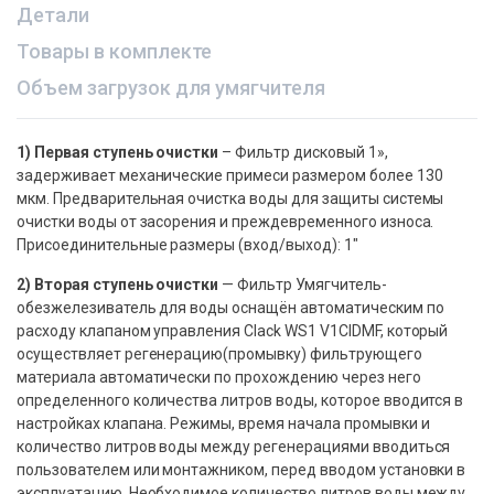
Детали
Товары в комплекте
Объем загрузок для умягчителя
1) Первая ступень очистки
– Фильтр дисковый 1»,
задерживает механические примеси размером более 130
мкм. Предварительная очистка воды для защиты системы
очистки воды от засорения и преждевременного износа.
Присоединительные размеры (вход/выход): 1″
2) Вторая ступень очистки
— Фильтр Умягчитель-
обезжелезиватель для воды оснащён автоматическим по
расходу клапаном управления Clack WS1 V1CIDMF, который
осуществляет регенерацию(промывку) фильтрующего
материала автоматически по прохождению через него
определенного количества литров воды, которое вводится в
настройках клапана. Режимы, время начала промывки и
количество литров воды между регенерациями вводиться
пользователем или монтажником, перед вводом установки в
эксплуатацию. Необходимое количество литров воды между