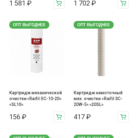
1 581
₽
1 702
₽
ОПТ ВЫГОДНЕЕ
ОПТ ВЫГОДНЕЕ
Картридж механической
Картридж намоточный
очистки «Raifil SC-10-20»
мех. очистки «Raifil SC-
«SL10»
20W-5» «20SL»
156
₽
417
₽