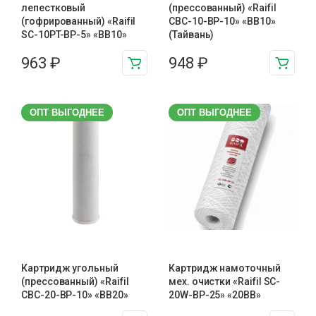
лепестковый
(прессованный) «Raifil
(гофрированный) «Raifil
CBC-10-BP-10» «BB10»
SC-10PT-ВР-5» «BB10»
(Тайвань)
963
₽
948
₽
ОПТ ВЫГОДНЕЕ
ОПТ ВЫГОДНЕЕ
Картридж угольный
Картридж намоточный
(прессованный) «Raifil
мех. очистки «Raifil SC-
CBC-20-BP-10» «BB20»
20W-BP-25» «20BB»