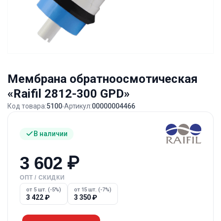
Мембрана обратноосмотическая
«Raifil 2812-300 GPD»
Код товара:
5100
Артикул:
00000004466
В наличии
3 602
₽
ОПТ / СКИДКИ
от 5 шт. (-5%)
от 15 шт. (-7%)
3 422
₽
3 350
₽