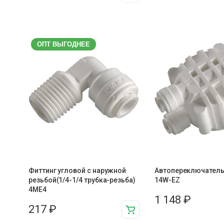
ОПТ ВЫГОДНЕЕ
Фиттинг угловой с наружной
Автопереключатель
резьбой(1/4-1/4 трубка-резьба)
14W-EZ
4ME4
1 148
₽
217
₽