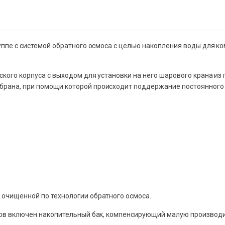
уппе с системой обратного осмоса с целью накопления воды для к
кого корпуса с выходом для установки на него шарового крана из 
рана, при помощи которой происходит поддержание постоянного 
 очищенной по технологии обратного осмоса.
тров включен накопительный бак, компенсирующий малую производ