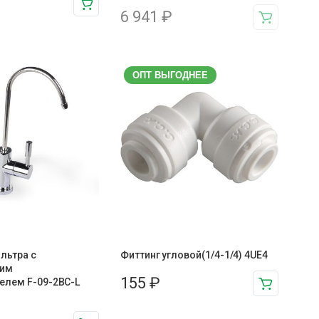
6 941
₽
ОПТ ВЫГОДНЕЕ
льтра с
Фиттинг угловой(1/4-1/4) 4UE4
ким
155
₽
елем F-09-2BC-L