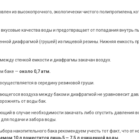
отовлен из высокопрочного, экологически чистого полипропилена,
 вкусовые качества воды и предотвращает от попадания внутрь пы
ленной диафрагмой (грушей) из пищевой резины. Нижняя емкость п
 между стенкой емкости и диафрагмы закачан воздух.
ом баке —
около 0,7 атм.
осуществляется в середину резиновой груши.
мающегося воздуха между баком и диафрагмой не уравновесит давл
орожнять от воды бак.
щий в случае необходимости закачать либо спустить давления во
 для подачи и забора воды.
ыбора накопительного бака рекомендуем учесть тот факт, что от н
бъемом 10 л поместится лишь 5 — 7,5 л очищенной воды.