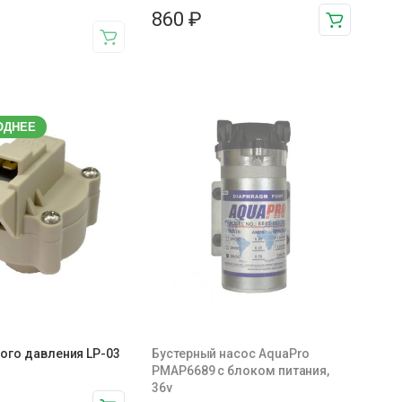
860
₽
ОДНЕЕ
ого давления LP-03
Бустерный насос AquaPro
PMAP6689 с блоком питания,
36v