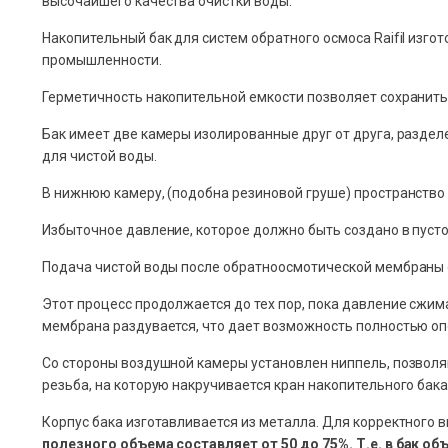
высочайшего качества очистки воды.
Накопительный бак для систем обратного осмоса Raifil изг
промышленности.
Герметичность накопительной емкости позволяет сохранить
Бак имеет две камеры изолированные друг от друга, разде
для чистой воды.
В нижнюю камеру, (подобна резиновой груше) пространство
Избыточное давление, которое должно быть создано в пуст
Подача чистой воды после обратноосмотической мембраны 
Этот процесс продолжается до тех пор, пока давление сжи
мембрана раздувается, что дает возможность полностью оп
Со стороны воздушной камеры установлен ниппель, позволяю
резьба, на которую накручивается кран накопительного бака
Корпус бака изготавливается из металла. Для корректного в
полезного объема составляет от 50 до 75%. Т.е. в бак о