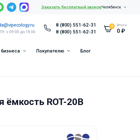
Заказать бесплатный звонок
Челябинск
da@vipecology.ru
8 (800) 551-62-31
Итого
0
0
₽
8 (800) 551-62-31
 Пт: с 09:00 до 18:00
 бизнеса
Покупателю
Блог
я ёмкость ROT-20B