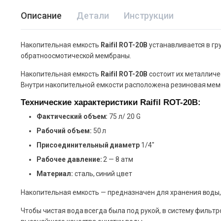
Описание
Детали
Инструкции
Накопительная емкость
Raifil ROT-20B
устанавливается в гр
обратноосмотической мембраны.
Накопительная емкость
Raifil ROT-20B
состоит их металличес
Внутри накопительной емкости расположена резиновая мемб
Технические характеристики Raifil ROT-20B:
Фактический объем:
75 л/ 20 G
Рабочий объем:
50 л
Присоединительный диаметр
1/4″
Рабочее давление:
2 — 8 атм
Материал:
сталь, синий цвет
Накопительная емкость — предназначен для хранения воды,
Чтобы чистая вода всегда была под рукой, в систему филь