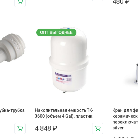
480
₽
ОПТ ВЫГОДНЕЕ
убка-трубка
Накопительная ёмкость TK-
Кран для фи
3600 (объем 4 Gal), пластик
керамичес
переключат
4 848
₽
silver