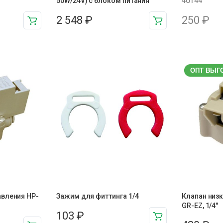
50W/24V) с блоком питания
4UT44
2 548
₽
250
₽
ОПТ ВЫГ
авления HP-
Зажим для фиттинга 1/4
Клапан низк
GR-EZ, 1/4"
103
₽