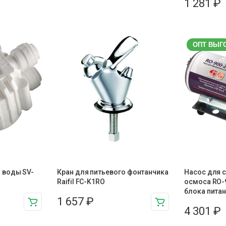
1 281
₽
ОПТ ВЫГ
 воды SV-
Кран для питьевого фонтанчика
Насос для 
Raifil FC-K1RO
осмоса RO-9
блока питан
1 657
₽
4 301
₽