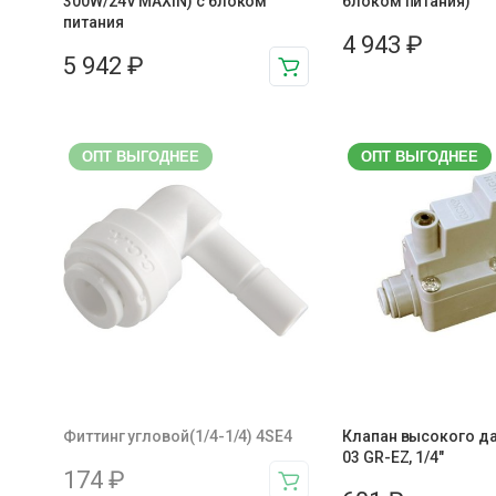
300W/24V MAXIN) с блоком
блоком питания)
питания
4 943
₽
5 942
₽
ОПТ ВЫГОДНЕЕ
ОПТ ВЫГОДНЕЕ
Фиттинг угловой(1/4-1/4) 4SE4
Клапан высокого д
03 GR-EZ, 1/4"
174
₽