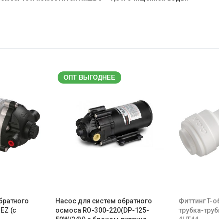
ОПТ ВЫГОДНЕЕ
братного
Насос для систем обратного
Фиттинг T-о
EZ (с
осмоса RO-300-220(DP-125-
трубка-трубк