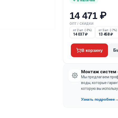
14 471
₽
ОПТ / СКИДКИ
от 2 шт. (-3%)
от 5 шт. (-7%)
14 037
₽
13 458
₽
Б
В корзину
Монтаж систем 
Мы предлагаем проф
воды, которые гаран
которую вы использу
Узнать подробнее