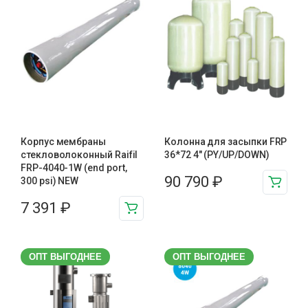
Корпус мембраны
Колонна для засыпки FRP
стекловолоконный Raifil
36*72 4″ (PY/UP/DOWN)
FRP-4040-1W (end port,
90 790
₽
300 psi) NEW
7 391
₽
ОПТ ВЫГОДНЕЕ
ОПТ ВЫГОДНЕЕ