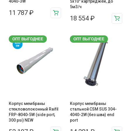
4040-3W
5х10″ картриджей, до
5м3/ч
11 787
₽
18 554
₽
ОПТ ВЫГОДНЕЕ
ОПТ ВЫГОДНЕЕ
Корпус мембраны
Корпус мембраны
стекловолоконный Raifil
стальной CSM SUS 304-
FRP-8040-5W (side port,
4040-2W (без шва) end
300 psi) NEW
port