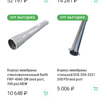
52 197
₽
14 281
₽
ОПТ ВЫГОДНЕЕ
ОПТ ВЫГОДНЕЕ
Корпус мембраны
Корпус мембраны
стекловолоконный Raifil
стальной SUS 304-2521
FRP-4040-2W (end port,
300 PSI end port
300 psi) NEW
5 006
₽
10 648
₽