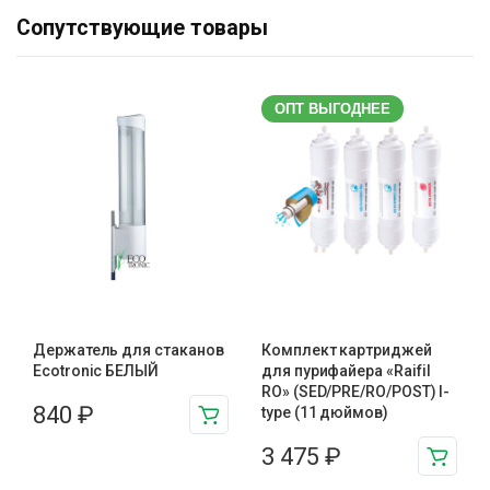
Сопутствующие товары
ОПТ ВЫГОДНЕЕ
Держатель для стаканов
Комплект картриджей
Ecotronic БЕЛЫЙ
для пурифайера «Raifil
RO» (SED/PRE/RO/POST) I-
840
₽
type (11 дюймов)
3 475
₽