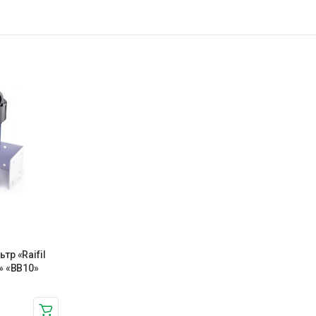
р «Raifil
» «BB10»