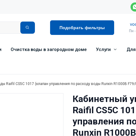
vo
Подобрать фильтры
Пн -
и
Очистка воды в загородном доме
Услуги
Для
ы Raifil СS5C 1017 (клапан управления по расходу воды Runxin R1000B F79/
Кабинетный у
Raifil СS5C 10
управления п
Runxin R1000B