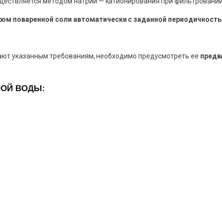
ществляется методом натрий — катионирования при фильтровании
ом поваренной соли автоматически с заданной периодичность
ечают указанным требованиям, необходимо предусмотреть ее
предв
НОЙ ВОДЫ: