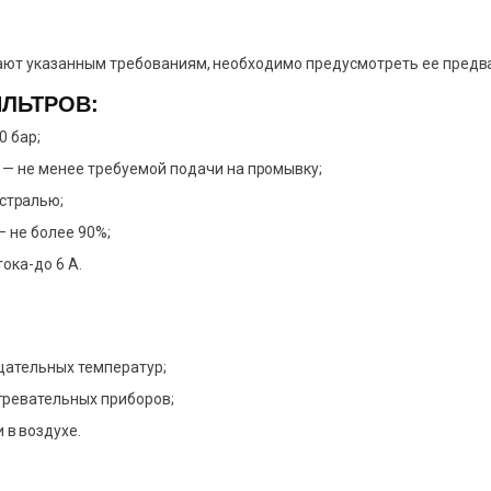
ечают указанным требованиям, необходимо предусмотреть ее предв
ЛЬТРОВ:
0 бар;
 — не менее требуемой подачи на промывку;
стралью;
— не более 90%;
ока-до 6 А.
ицательных температур;
гревательных приборов;
в воздухе.