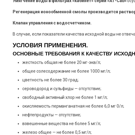
Умягчение воды в фильтрах «кабинет» серии «АТ-Cab»
осу
Регенерация ионообменной смолы производится раствор
Клапан управления с водосчетчиком.
В случае, если показатели качества исходной воды не отв
УСЛОВИЯ ПРИМЕНЕНИЯ.
ОСНОВНЫЕ ТРЕБОВАНИЯ К КАЧЕСТВУ ИСХОД
жесткость общая не более 20 мг-экв/л;
общее солесодержание не более 1000 мг/л;
цветность не более 30 град;
сероводород и сульфиды — отсутствие;
свободный активный хлор не более 1 мг/л;
окисляемость перманганатная не более 6,0 мг 0/л;
нефтепродукты — отсутствие;
взвешенные вещества не более 5 мг/л;
железо общее — не более 0,5 мг/л;