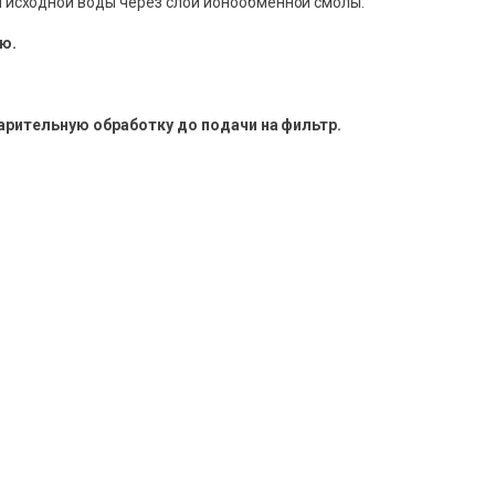
 исходной воды через слой ионообменной смолы.
ю.
арительную обработку до подачи на фильтр.