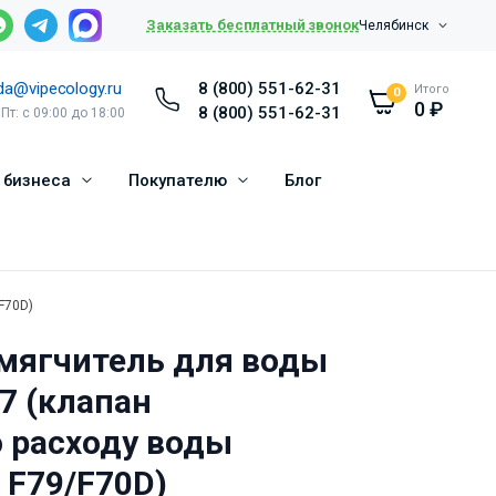
Заказать бесплатный звонок
Челябинск
da@vipecology.ru
8 (800) 551-62-31
Итого
0
0
₽
8 (800) 551-62-31
 Пт: с 09:00 до 18:00
 бизнеса
Покупателю
Блог
F70D)
мягчитель для воды
17 (клапан
о расходу воды
 F79/F70D)