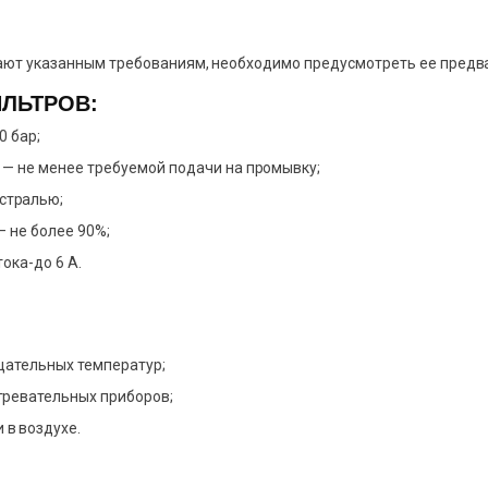
ечают указанным требованиям, необходимо предусмотреть ее предв
ЛЬТРОВ:
0 бар;
 — не менее требуемой подачи на промывку;
стралью;
— не более 90%;
ока-до 6 А.
ицательных температур;
гревательных приборов;
в воздухе.