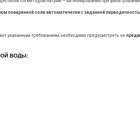
ществляется методом натрий — катионирования при фильтровании
ом поваренной соли автоматически с заданной периодичность
ечают указанным требованиям, необходимо предусмотреть ее
предв
НОЙ ВОДЫ: