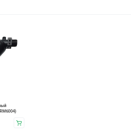
ный
(RM6004)