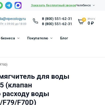
Заказать бесплатный звонок
Челябинск
da@vipecology.ru
8 (800) 551-62-31
Итого
0
0
₽
8 (800) 551-62-31
 Пт: с 09:00 до 18:00
 бизнеса
Покупателю
Блог
/F70D)
мягчитель для воды
35 (клапан
о расходу воды
/F79/F70D)