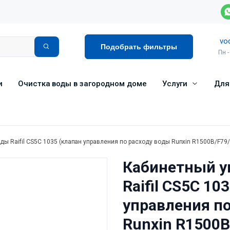
vo
Подобрать фильтры
Пн -
и
Очистка воды в загородном доме
Услуги
Для
ы Raifil СS5C 1035 (клапан управления по расходу воды Runxin R1500B/F79
Кабинетный у
Raifil СS5C 10
управления п
Runxin R1500B