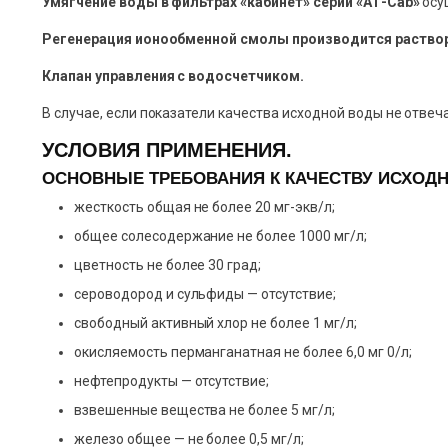
Умягчение воды в фильтрах «кабинет» серии «АТ-Cab»
осу
Регенерация ионообменной смолы производится раствор
Клапан управления с водосчетчиком.
В случае, если показатели качества исходной воды не отв
УСЛОВИЯ ПРИМЕНЕНИЯ.
ОСНОВНЫЕ ТРЕБОВАНИЯ К КАЧЕСТВУ ИСХОД
жесткость общая не более 20 мг-экв/л;
общее солесодержание не более 1000 мг/л;
цветность не более 30 град;
сероводород и сульфиды — отсутствие;
свободный активный хлор не более 1 мг/л;
окисляемость перманганатная не более 6,0 мг 0/л;
нефтепродукты — отсутствие;
взвешенные вещества не более 5 мг/л;
железо общее — не более 0,5 мг/л;