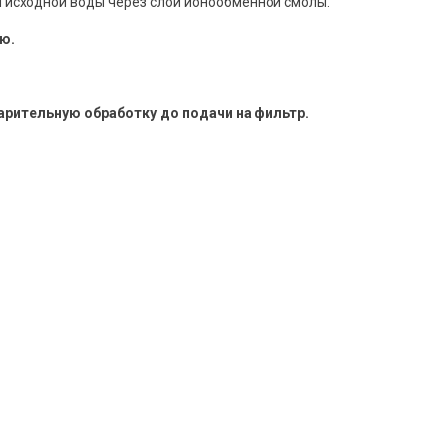
 исходной воды через слой ионообменной смолы.
ю.
арительную обработку до подачи на фильтр.