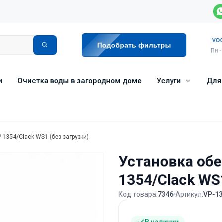
vo
Подобрать фильтры
Пн -
и
Очистка воды в загородном доме
Услуги
Для
1354/Clack WS1 (без загрузки)
Установка об
1354/Clack WS
Код товара:
7346
Артикул:
VP-1
В наличии