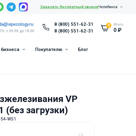
Заказать бесплатный звонок
Челябинск
da@vipecology.ru
8 (800) 551-62-31
Итого
0
0
₽
8 (800) 551-62-31
 Пт: с 09:00 до 18:00
 бизнеса
Покупателю
Блог
езжелезивания VP
1 (без загрузки)
354-WS1