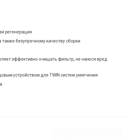
ная регенерация
а также безупречному качеству сборки
оляет эффективно очищать фильтр, не нанося вред
довым устройством для TWIN систем умягчения
а