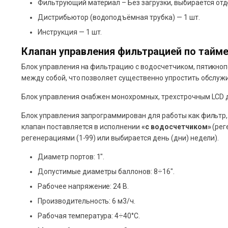
Фильтрующий материал – Без загрузки, выбирается отд
Дистрибьютор (водоподъёмная трубка) — 1 шт.
Инструкция — 1 шт.
Клапан управления фильтрацией по тайме
Блок управления на фильтрацию с водосчетчиком, пятикно
между собой, что позволяет существенно упростить обслуж
Блок управления снабжен монохромных, трехстрочным LCD 
Блок управления запрограммирован для работы как фильтр,
клапан поставляется в исполнении
«с водосчетчиком»
(рег
регенерациями (1-99) или выбирается день (дни) недели).
Диаметр портов: 1″.
Допустимые диаметры баллонов: 8÷16″.
Рабочее напряжение: 24 В.
Производительность: 6 м3/ч.
Рабочая температура: 4÷40°С.