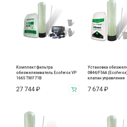
Комплект фильтра
Установка обезжел
обезжелезиватель Ecoferox VP
0844/F56A (Ecoferox
1665 TM F71B
клапан управления
27 744
₽
7 674
₽