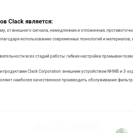
в Clack является:
му, от внешнего сигнала, немедленная и отложенная, противоточ
благодаря использованию современных технологий и материалов, 
ательности всех стадий работы: гибкая настройка промывки позв
продуктами Clack Corporation: внешним устройством NHWB и 3-хо
зволяют наиболее качественное производить обслуживание фильтр