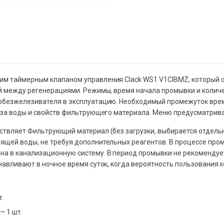
им таймерным клапаном управления Clack WS1 V1CIBMZ, который
ей между регенерациями. Режимы, время начала промывки и коли
 обезжелезивателя в эксплуатацию. Необходимый промежуток вре
иза воды и свойств фильтрующего материала. Меню предусматривае
ствляет Фильтрующий материал (без загрузки, выбирается отдель
ящей воды, не требуя дополнительных реагентов. В процессе про
а в канализационную систему. В период промывки не рекомендует
навливают в ночное время суток, когда вероятность пользования 
т.
— 1 шт.