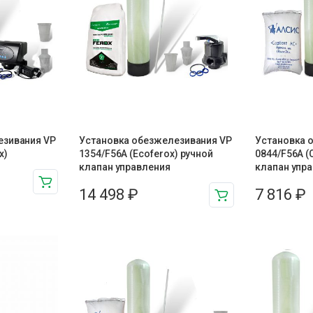
езивания VP
Установка обезжелезивания VP
Установка 
x)
1354/F56A (Ecoferox) ручной
0844/F56A (
клапан управления
клапан упр
14 498
₽
7 816
₽