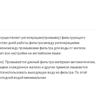
 осуществляет регенерацию(промывку) фильтрующего
чество дней работы фильтра между регенерациями
мени между промывками фильтра для воды от железа
т все настройки на английском языке.
но). Промывается данный фильтра-материал автоматически,
мывки осаждённое железо и другие примеси смываются
ся использовать выходящую воду из фильтра. По этой
холодной водой минимальная.