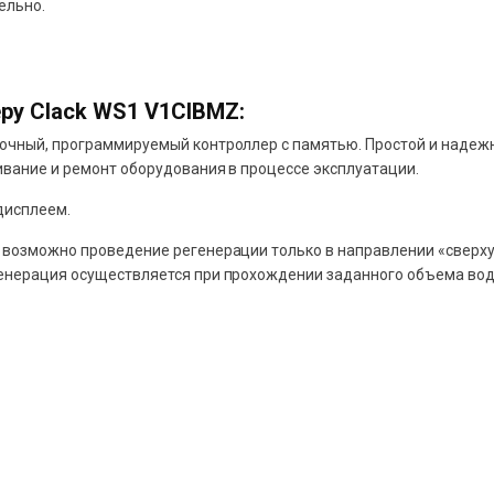
ельно.
ру Clack WS1 V1CIBMZ:
почный, программируемый контроллер с памятью. Простой и наде
ивание и ремонт оборудования в процессе эксплуатации.
дисплеем.
 возможно проведение регенерации только в направлении «сверху
енерация осуществляется при прохождении заданного объема вод