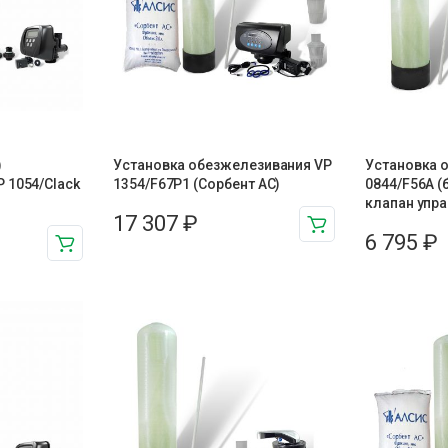
)
Установка обезжелезивания VP
Установка 
 1054/Clack
1354/F67P1 (Сорбент АС)
0844/F56A (
клапан упр
17 307
₽
6 795
₽