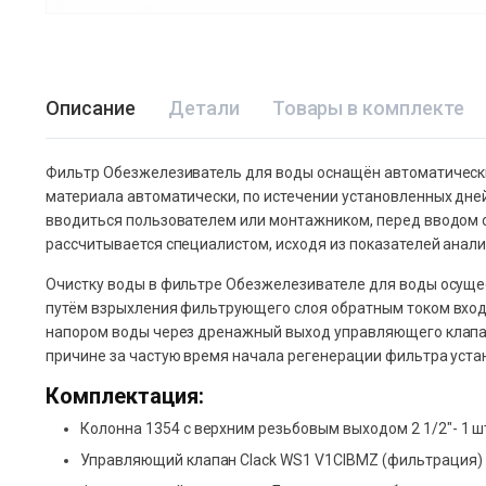
Описание
Детали
Товары в комплекте
Фильтр Обезжелезиватель для воды оснащён автоматическ
материала автоматически, по истечении установленных дн
вводиться пользователем или монтажником, перед вводом
рассчитывается специалистом, исходя из показателей анал
Очистку воды в фильтре Обезжелезивателе для воды осуще
путём взрыхления фильтрующего слоя обратным током вход
напором воды через дренажный выход управляющего клапан
причине за частую время начала регенерации фильтра уста
Комплектация:
Колонна 1354 с верхним резьбовым выходом 2 1/2″- 1 ш
Управляющий клапан Clack WS1 V1CIBMZ (фильтрация) 