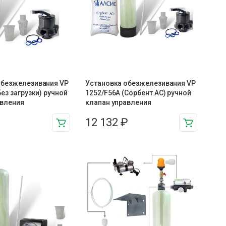
обезжелезивания VP
Установка обезжелезивания VP
без загрузки) ручной
1252/F56A (Сорбент АС) ручной
авления
клапан управления
12 132
₽