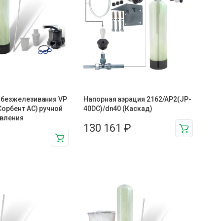
обезжелезивания VP
Напорная аэрация 2162/AP2(JP-
Сорбент АС) ручной
40DC)/dn40 (Каскад)
авления
130 161
₽