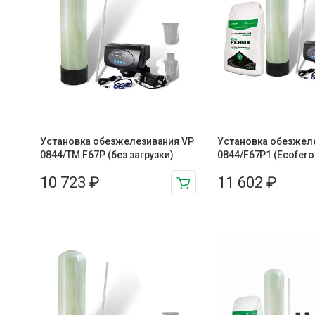
Установка обезжелезивания VP
Установка обезжел
0844/TM.F67P (без загрузки)
0844/F67P1 (Ecofero
10 723
₽
11 602
₽