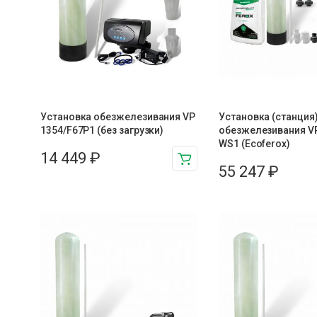
Установка обезжелезивания VP
Установка (станция
1354/F67P1 (без загрузки)
обезжелезивания VP
WS1 (Ecoferox)
14 449
₽
55 247
₽