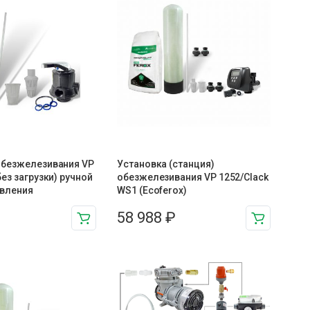
обезжелезивания VP
Установка (станция)
без загрузки) ручной
обезжелезивания VP 1252/Clack
авления
WS1 (Ecoferox)
58 988
₽