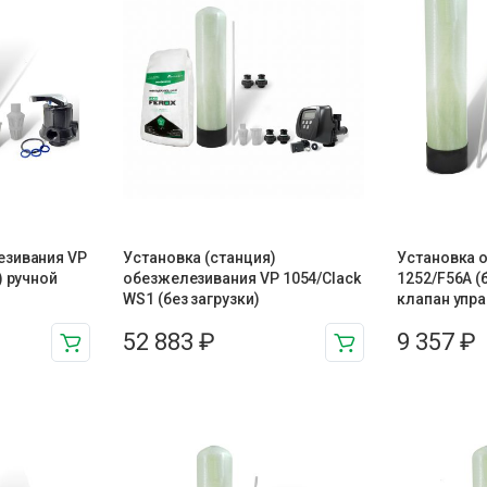
езивания VP
Установка (станция)
Установка 
) ручной
обезжелезивания VP 1054/Clack
1252/F56A (
WS1 (без загрузки)
клапан упр
52 883
₽
9 357
₽