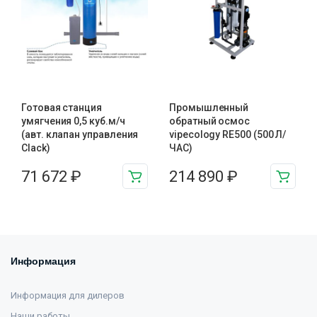
Готовая станция
Промышленный
умягчения 0,5 куб.м/ч
обратный осмос
(авт. клапан управления
vipecology RE500 (500 Л/
Clack)
ЧАС)
71 672
₽
214 890
₽
Информация
Информация для дилеров
Наши работы