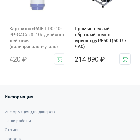
Картридж «RAIFIL DC-10-
Промышленный
PP-GAC» «SL10» двойного
обратный осмос
действия
vipecology RE500 (500 Л/
(полипропилен+уголь)
ЧАС)
420
₽
214 890
₽
Информация
Информация для дилеров
Наши работы
Отзывы
Новости