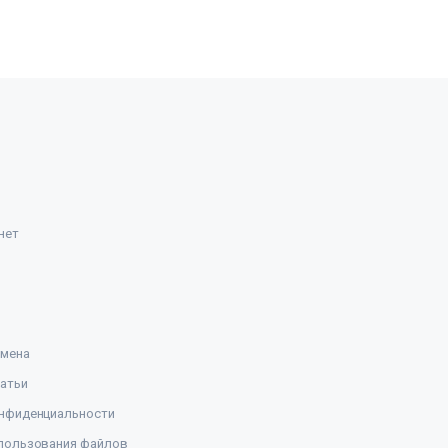
нет
амена
атьи
нфиденциальности
пользования файлов