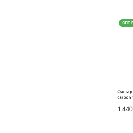
ОПТ 
Фильтр 
carbon 
1 44