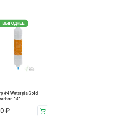
Т ВЫГОДНЕЕ
р #4 Waterpia Gold
carbon 14”
40
₽