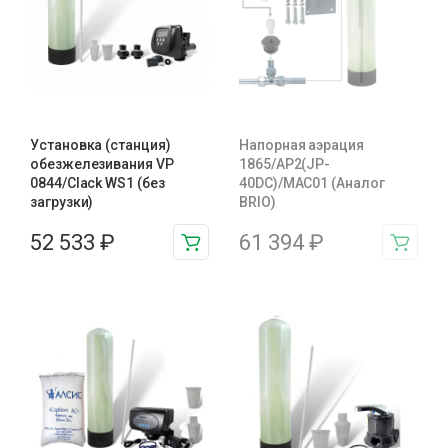
Установка (станция)
Напорная аэрация
обезжелезивания VP
1865/AP2(JP-
0844/Clack WS1 (без
40DC)/MAC01 (Аналог
загрузки)
BRIO)
52 533
₽
61 394
₽