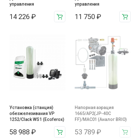
управления
управления
14 226
₽
11 750
₽
Установка (станция)
Напорная аэрация
обезжелезивания VP
1665/AP2(JP-40C
1252/Clack WS1 (Ecoferox)
FF)/MAC01 (Аналог BRIO)
58 988
₽
53 789
₽